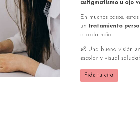
astigmatismo u ojo v
En muchos casos, estas
un
tratamiento perso
a cada niño.
👶 Una buena visión en
escolar y visual saludab
Pide tu cita