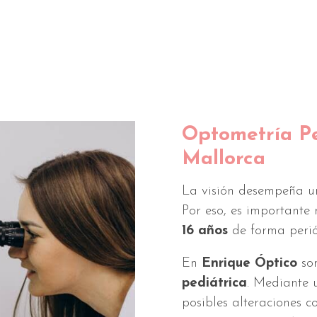
Optometría Pe
Mallorca
La visión desempeña un
Por eso, es importante r
16 años
de forma perió
En
Enrique Óptico
som
pediátrica
. Mediante 
posibles alteraciones 