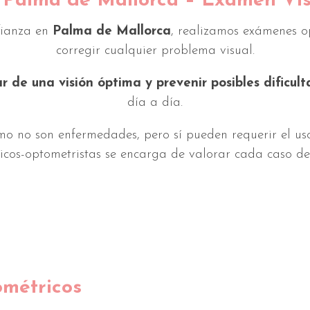
Palma de Mallorca – Examen Vis
nfianza en
Palma de Mallorca
, realizamos exámenes o
corregir cualquier problema visual.
ar de una visión óptima y prevenir posibles dificult
día a día.
o no son enfermedades, pero sí pueden requerir el uso 
icos-optometristas se encarga de valorar cada caso d
métricos