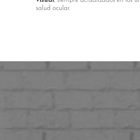
visual
, siempre actualizados en los ú
salud ocular.