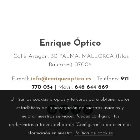
Enrique Óptico
Calle Aragón, 30 PALMA, MALLORCA (Islas
Baleares) 07006
E-mail:
info@enriqueoptico.es
| Teléfono:
971
770 054
| Móvil:
646 644 669
Utilizamos cookies propias y terceros para obtener datos
estadísticos de la navegación de nuestros usuarios y
mejorar nuestros servicios. Puedes configurar tus
Aviso legal
preferencias a través del botón “Configurar” o obtener más
Política de cookies
información en nuestra
Política de cookies
.
Gestión de cookies